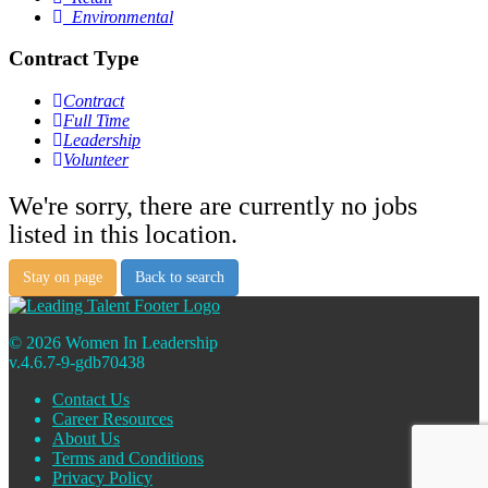
Environmental
Contract Type
Contract
Full Time
Leadership
Volunteer
We're sorry, there are currently no jobs
listed in this location.
Stay on page
Back to search
© 2026 Women In Leadership
v.4.6.7-9-gdb70438
Contact Us
Career Resources
About Us
Terms and Conditions
Privacy Policy